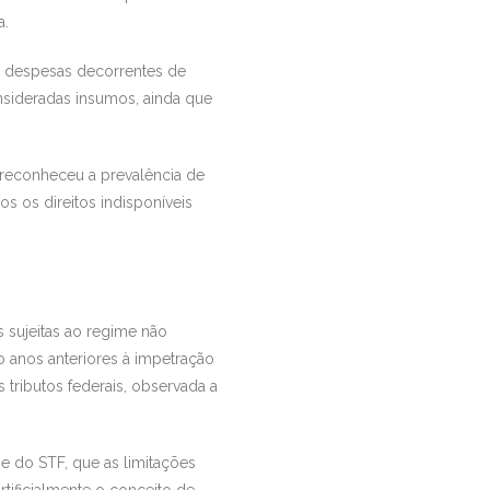
a.
ue despesas decorrentes de
nsideradas insumos, ainda que
reconheceu a prevalência de
s os direitos indisponíveis
 sujeitas ao regime não
 anos anteriores à impetração
ributos federais, observada a
 e do STF, que as limitações
rtificialmente o conceito de