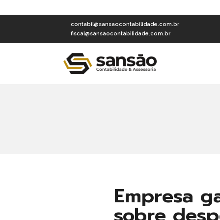
contabil@sansaocontabilidade.com.br
fiscal@sansaocontabilidade.com.br
Empresa ga
sobre despe