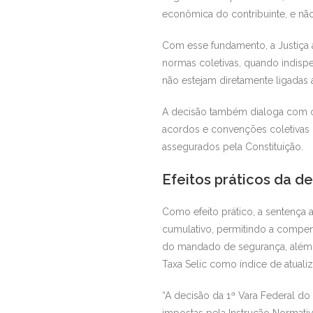
econômica do contribuinte, e não
Com esse fundamento, a Justiça a
normas coletivas, quando indispe
não estejam diretamente ligadas 
A decisão também dialoga com o
acordos e convenções coletivas d
assegurados pela Constituição.
Efeitos práticos da d
Como efeito prático, a sentença
cumulativo, permitindo a compen
do mandado de segurança, além d
Taxa Selic como índice de atuali
“A decisão da 1ª Vara Federal do
impostas pela Instrução Normativa