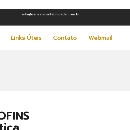
adm@sansaocontabilidade.com.br
Links Úteis
Contato
Webmail
OFINS
tiça