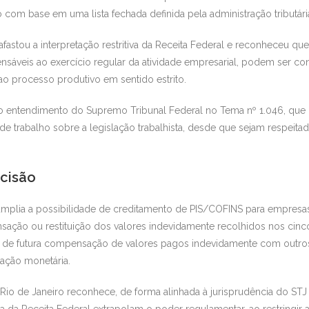
 com base em uma lista fechada definida pela administração tributári
fastou a interpretação restritiva da Receita Federal e reconheceu q
nsáveis ao exercício regular da atividade empresarial, podem ser co
ao processo produtivo em sentido estrito.
 entendimento do Supremo Tribunal Federal no Tema nº 1.046, que 
e trabalho sobre a legislação trabalhista, desde que sejam respeitado
ecisão
 amplia a possibilidade de creditamento de PIS/COFINS para empresas
sação ou restituição dos valores indevidamente recolhidos nos cinco
e futura compensação de valores pagos indevidamente com outros t
zação monetária.
 Rio de Janeiro reconhece, de forma alinhada à jurisprudência do STJ
 da Receita Federal extrapolam o poder regulamentar, ao restringir a