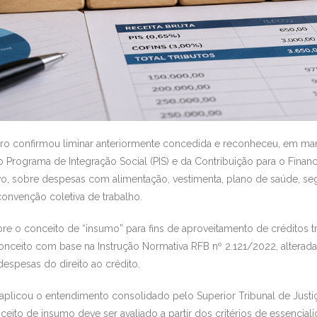
eiro confirmou liminar anteriormente concedida e reconheceu, em ma
Programa de Integração Social (PIS) e da Contribuição para o Finan
vo, sobre despesas com alimentação, vestimenta, plano de saúde, se
convenção coletiva de trabalho.
e o conceito de “insumo” para fins de aproveitamento de créditos tri
conceito com base na Instrução Normativa RFB nº 2.121/2022, alterad
despesas do direito ao crédito.
 aplicou o entendimento consolidado pelo Superior Tribunal de Justiç
ito de insumo deve ser avaliado a partir dos critérios de essencialid