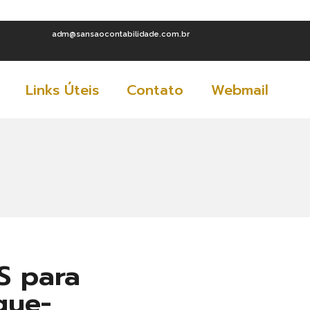
adm@sansaocontabilidade.com.br
Links Úteis
Contato
Webmail
S para
que-