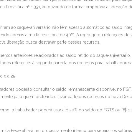
a Provisória nº 1.331, autorizando de forma temporária a liberação d
deriram ao saque-aniversário não têm acesso automático ao saldo int
endo apenas a multa rescisória de 40%. A regra gerou retenções de 
va liberação busca destravar parte desses recursos.
mentos anteriores relacionados ao saldo retido do saque-aniversário
ilhões referentes à segunda parcela dos recursos para trabalhadores
o dia 25
adores poderão consultar o saldo remanescente disponível no FGTS a
lmente para quem pretende utilizar parte dos recursos no novo Desen
erno, o trabalhador poderá usar até 20% do saldo do FGTS ou R$ 1.00
mica Federal fará um processamento interno para separar os valores