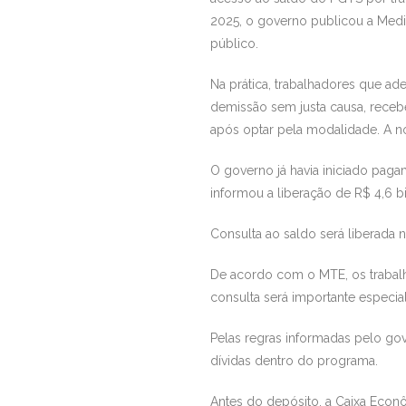
2025, o governo publicou a Medid
público.
Na prática, trabalhadores que a
demissão sem justa causa, receb
após optar pela modalidade. A no
O governo já havia iniciado paga
informou a liberação de R$ 4,6 b
Consulta ao saldo será liberada n
De acordo com o MTE, os trabalh
consulta será importante especia
Pelas regras informadas pelo gov
dívidas dentro do programa.
Antes do depósito, a Caixa Econô