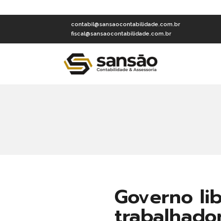
contabil@sansaocontabilidade.com.br
fiscal@sansaocontabilidade.com.br
Governo li
trabalhado