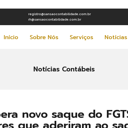
registro@sansaocontabilidade.com.br
rh@sansaocontabilidade.com.br
Início
Sobre Nós
Serviços
Notícias
Notícias Contábeis
bera novo saque do FGT
res que aderiram ao sa