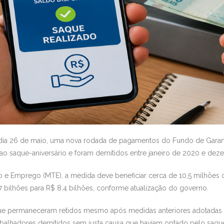
no dia 26 de maio, uma nova rodada de pagamentos do Fundo de Gara
 ao saque-aniversário e foram demitidos entre janeiro de 2020 e de
 e Emprego (MTE), a medida deve beneficiar cerca de 10,5 milhões de
,7 bilhões para R$ 8,4 bilhões, conforme atualização do governo.
ue permaneceram retidos mesmo após medidas anteriores adotadas p
abalhadores demitidos sem justa causa que haviam optado pelo saqu