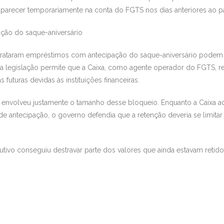
 aparecer temporariamente na conta do FGTS nos dias anteriores ao 
ção do saque-aniversário
ntrataram empréstimos com antecipação do saque-aniversário podem
a legislação permite que a Caixa, como agente operador do FGTS, ret
futuras devidas às instituições financeiras.
 envolveu justamente o tamanho desse bloqueio. Enquanto a Caixa a
de antecipação, o governo defendia que a retenção deveria se limitar
utivo conseguiu destravar parte dos valores que ainda estavam reti