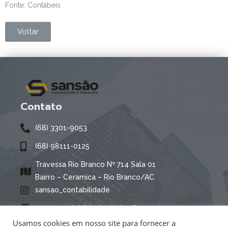
Fonte: Contábeis
Voltar
Contato
(68) 3301-9053
(68) 98111-0125
Travessa Rio Branco Nº 714 Sala 01
Bairro – Ceramica – Rio Branco/AC
sansao_contabilidade
sansaocontabildade@hotmail.com
Usamos cookies em nosso site para fornecer a
Das 08:00 as 12:00 e das 14:00 as 17:30